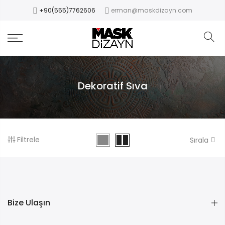
+90(555)7762606
erman@maskdizayn.com
Dekoratif Sıva
Filtrele
Sırala
Bize Ulaşın