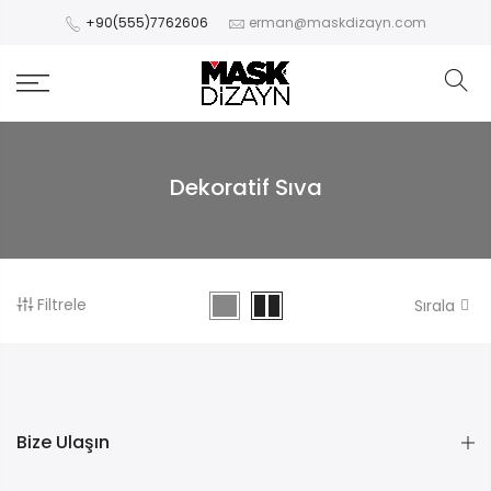
+90(555)7762606
erman@maskdizayn.com
Dekoratif Sıva
Filtrele
Sırala
Bize Ulaşın